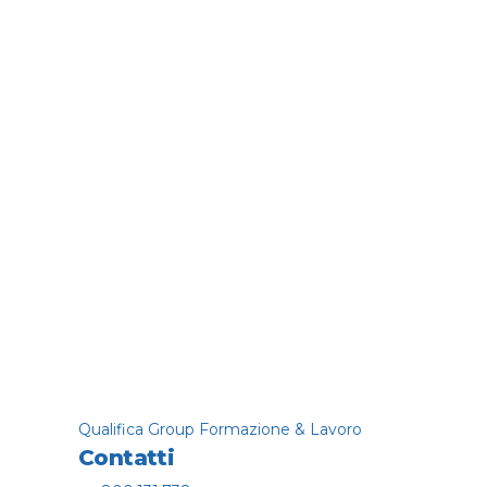
NEWS
PROGRAMMA GOL
Corsi Regione Lazi
Formative
Qualifica Group Formazione & Lavoro
Contatti