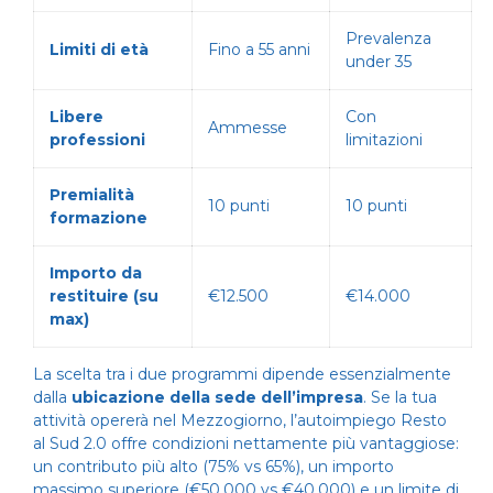
Prevalenza
Limiti di età
Fino a 55 anni
under 35
Libere
Con
Ammesse
professioni
limitazioni
Premialità
10 punti
10 punti
formazione
Importo da
restituire (su
€12.500
€14.000
max)
La scelta tra i due programmi dipende essenzialmente
dalla
ubicazione della sede dell’impresa
. Se la tua
attività opererà nel Mezzogiorno, l’autoimpiego Resto
al Sud 2.0 offre condizioni nettamente più vantaggiose:
un contributo più alto (75% vs 65%), un importo
massimo superiore (€50.000 vs €40.000) e un limite di