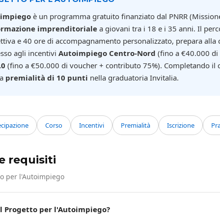
oimpiego
è un programma gratuito finanziato dal PNRR (Missio
formazione imprenditoriale
a giovani tra i 18 e i 35 anni. Il perc
ettiva e 40 ore di accompagnamento personalizzato, prepara alla 
esso agli incentivi
Autoimpiego Centro-Nord
(fino a €40.000 di
.0
(fino a €50.000 di voucher + contributo 75%). Completando il 
na
premialità di 10 punti
nella graduatoria Invitalia.
ecipazione
Corso
Incentivi
Premialità
Iscrizione
Pra
 requisiti
to per l'Autoimpiego
l Progetto per l'Autoimpiego?