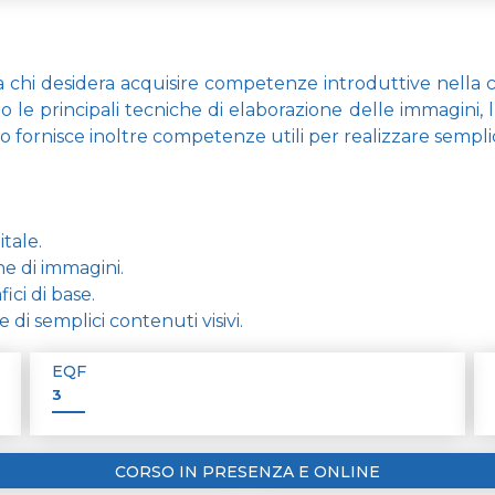
a chi desidera acquisire competenze introduttive nella cre
e principali tecniche di elaborazione delle immagini, l’u
fornisce inoltre competenze utili per realizzare semplici m
itale.
e di immagini.
ici di base.
 di semplici contenuti visivi.
EQF
3
CORSO IN PRESENZA E ONLINE