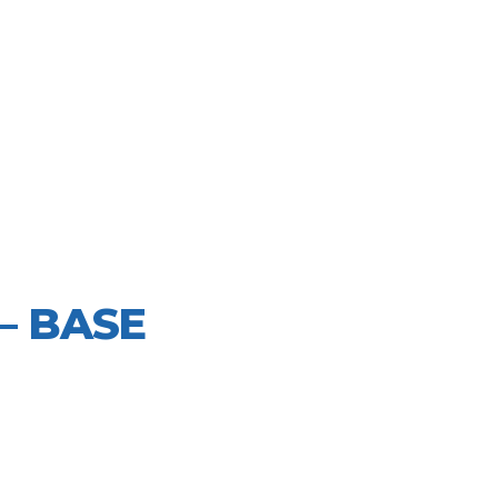
– BASE
SILIENZA DI RIPRESA E RESILIEN