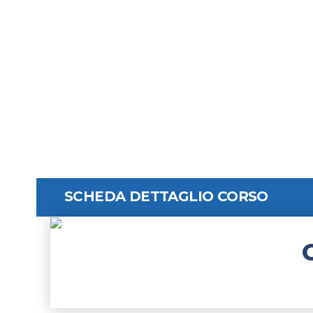
Programma “G
Piano Nazionale di Ripresa e resilienza
Riforma 1.1 “Politiche Attive d
SCHEDA DETTAGLIO CORSO