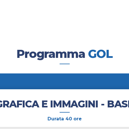
aranzia di Occupabilità dei Lavo
 (PNRR), Missione 5 “Inclusione e coesione”,
el Lavoro e Formazione”, finanziato dall’Uni
Programma
GOL
GRAFICA E IMMAGINI - BAS
Durata 40 ore