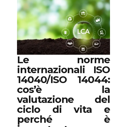
Le norme
internazionali ISO
14040/ISO 14044:
cos’è la
valutazione del
ciclo di vita e
perché è