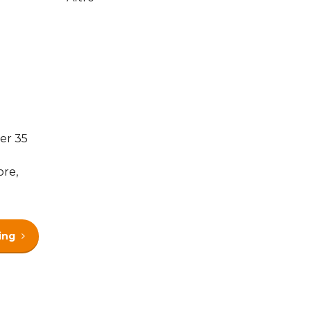
der 35
ore,
ing