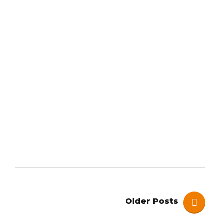
CERTIFICAZIONI
EcoLabel
certificazione ecolabel
Continue reading
Older Posts