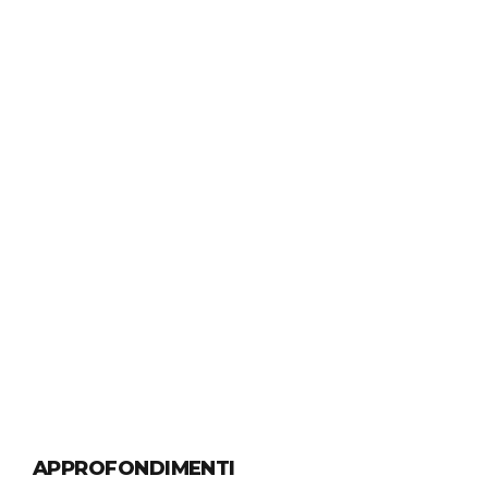
CERTIFICAZIONI ISO
ISO 10891
Taking seamless key performance indicators offline to
maximise the long tail. Keeping your eye on the ball
while performing a deep dive.
Continue reading
APPROFONDIMENTI