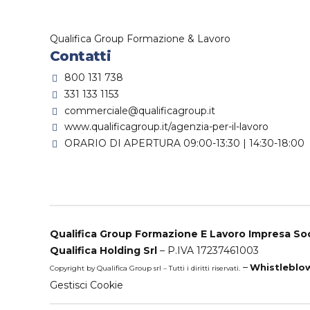
Qualifica Group Formazione & Lavoro
Contatti
800 131 738
331 133 1153
commerciale@qualificagroup.it
www.qualificagroup.it/agenzia-per-il-lavoro
ORARIO DI APERTURA 09:00-13:30 | 14:30-18:00
Qualifica Group Formazione E Lavoro Impresa Soc
Qualifica Holding Srl
– P.IVA 17237461003
–
Whistleblo
Copyright by Qualifica Group srl – Tutti i diritti riservati.
Gestisci Cookie