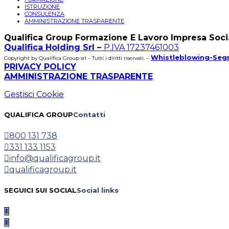
ISTRUZIONE
CONSULENZA
AMMINISTRAZIONE TRASPARENTE
Qualifica Group Formazione E Lavoro Impresa Soci
Qualifica Holding Srl –
P.IVA 17237461003
Whistleblowing-Segn
Copyright by Qualifica Group srl – Tutti i diritti riservati. –
PRIVACY POLICY
AMMINISTRAZIONE TRASPARENTE
Gestisci Cookie
QUALIFICA GROUP
Contatti
800 131 738
331 133 1153
info@qualificagroup.it
qualificagroup.it
SEGUICI SUI SOCIAL
Social links