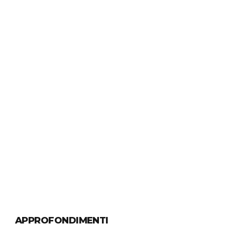
CERTIFICAZIONI
La certificazione
ISO 9001
Continue reading
APPROFONDIMENTI