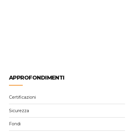
traguardo imprescindibile. Questa norma internazionale
stabilisce i criteri per un sistema di gestione della
qualità, garantendo che le aziende soddisfino le
esigenze dei clienti e migliorino continuamente i propri
processi. Ma perché...
Continue reading
APPROFONDIMENTI
Certificazioni
Sicurezza
Fondi