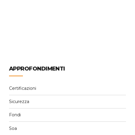
Resto al Sud
la certificazione europea anti corruzione : iso 37001
Continue reading
APPROFONDIMENTI
Certificazioni
Sicurezza
Fondi
Soa