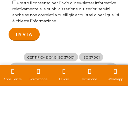
Presto il consenso per l’invio di newsletter informative
relativamente alla pubblicizzazione di ulteriori servizi
anche se non correlati a quelli già acquistati o per i quali si
è chiesta l’informazione.
CERTIFICAZIONE ISO 37001
ISO 37001
ISO 37001 SISTEMI DI GESTIONE PER LA PREVENZIONE
DELLA CORRUZIONE
Consulenza
Formazione
Lavoro
Istruzione
Whatsapp
QUALIFICA GROUP
Contatti