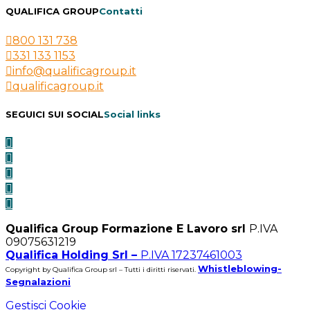
QUALIFICA GROUP
Contatti
800 131 738
331 133 1153
info@qualificagroup.it
qualificagroup.it
SEGUICI SUI SOCIAL
Social links
Qualifica Group Formazione E Lavoro srl
P.IVA
09075631219
Qualifica Holding Srl –
P.IVA 17237461003
Whistleblowing-
Copyright by Qualifica Group srl – Tutti i diritti riservati.
Segnalazioni
Gestisci Cookie